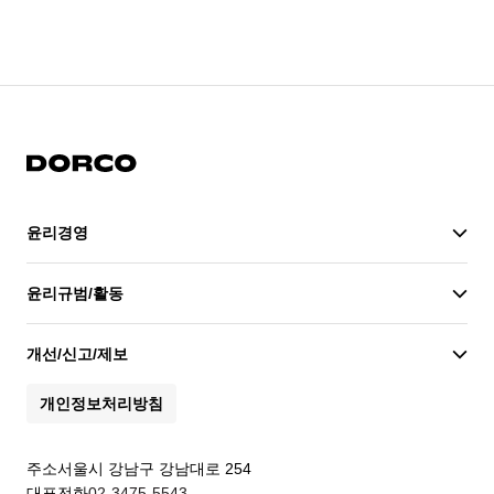
도루코
윤리경영
윤리경영
윤리규범/활동
개선/신고/제보
개인정보처리방침
주소
서울시 강남구 강남대로 254
대표전화
02-3475-5543