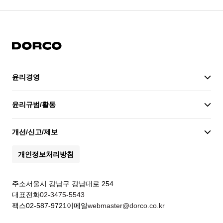
도루코
윤리경영
윤리경영
윤리규범/활동
개선/신고/제보
개인정보처리방침
주소
서울시 강남구 강남대로 254
대표전화
02-3475-5543
팩스
02-587-9721
이메일
webmaster@dorco.co.kr