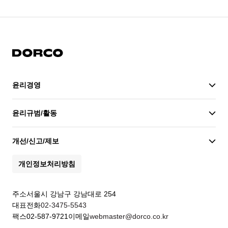
도루코
윤리경영
윤리경영
윤리규범/활동
개선/신고/제보
개인정보처리방침
주소
서울시 강남구 강남대로 254
대표전화
02-3475-5543
팩스
02-587-9721
이메일
webmaster@dorco.co.kr